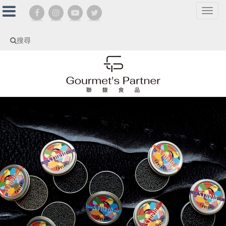
選
單
切
搜尋
換