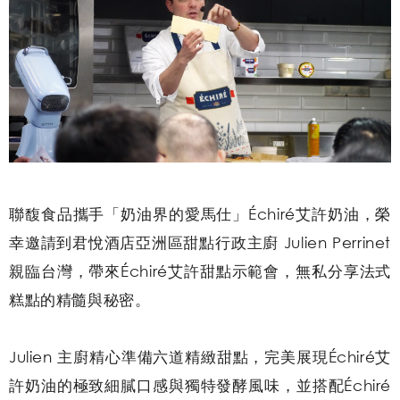
聯馥食品攜手「奶油界的愛馬仕」Échiré艾許奶油，榮
幸邀請到君悅酒店亞洲區甜點行政主廚 Julien Perrinet
親臨台灣，帶來Échiré艾許甜點示範會，無私分享法式
糕點的精髓與秘密。
Julien 主廚精心準備六道精緻甜點，完美展現Échiré艾
許奶油的極致細膩口感與獨特發酵風味，並搭配Échiré