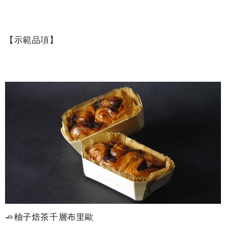
【示範品項】
🧈柚子焙茶千層布里歐