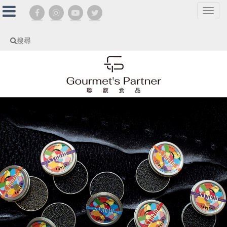
選
單
切
搜尋
換