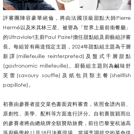
評審團陣容豪華絕倫，將由法國頂級甜點大師Pierre
Hermé以及米其林三星、被譽為「世界上最前衛餐廳」
的Ultraviolet主廚Paul Pairet擔任甜點組及廚藝組評審
長。每組皆有兩道指定主題，2024年甜點組主題為千層
新譯(millefeuille reinterpreted)及盤式千層甜點
(gastronomic millefeuille)。廚藝組主題則為鹹味舒
芙蕾(savoury souffle)及紙包貝類主餐(shellfish
papillote)。
初賽由參賽者提交菜色書面資料審查，依照食譜內容、
原創性、美學、配料等方面進行評分。自初賽脫穎而出
的參賽者將由總統牌全額贊助旅費，前往巴黎斐杭迪高
等廚藝學校11月18日決賽現場，當場烹調提交的菜色供