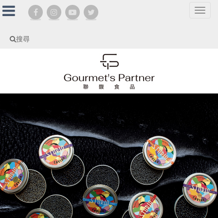
選
單
切
搜尋
換