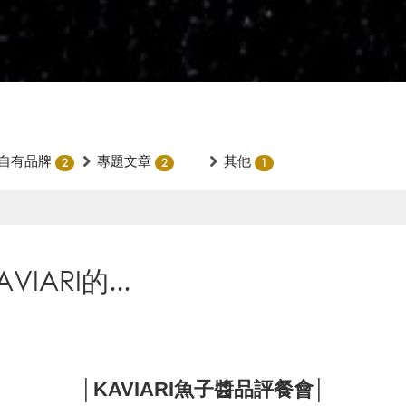
自有品牌
專題文章
其他
2
2
1
ARI的...
│KAVIARI魚子醬品評餐會│