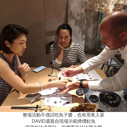
整場活動不僅試吃魚子醬，也有用來入菜
DAVID還親自現場示範煙燻鮭魚