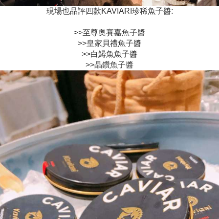
現場也品評四款KAVIARI珍稀魚子醬:
>>至尊奧賽嘉魚子醬
>>皇家貝禮魚子醬
>>白鱘魚魚子醬
>>晶鑽魚子醬