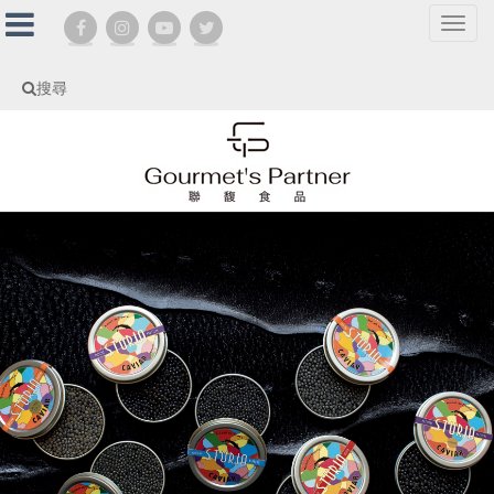
選
單
切
搜尋
換