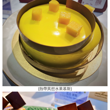
{熱帶異想水果慕斯}