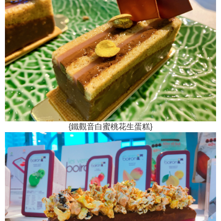
{鐵觀音白蜜桃花生蛋糕}