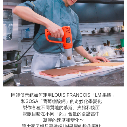
區師傅示範如何運用LOUIS FRANCOIS「LM 果膠」
和SOSA「葡萄糖酸鈣」的奇妙化學變化，
製作各種不同質地的慕斯、夾餡和鏡面，
親眼目睹在不同「鈣」含量的食譜當中，
凝膠的速度和變化〜
讓大家了解只要掌握LM果膠的操作要點，