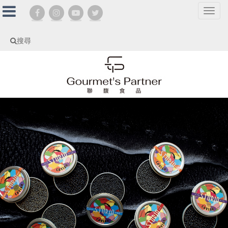
選
單
切
搜尋
換