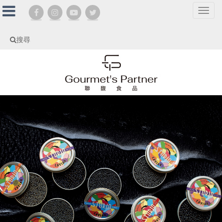
選
單
切
搜尋
換