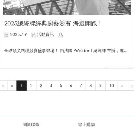
2025總統牌經典廚藝競賽 海選開跑！
2025.7.9
活動資訊
全球頂尖料理競賽盛事登場！ 由法國 Président 總統牌 主辦，邀...
繼續閱讀
«
«
1
2
3
4
5
6
7
8
9
10
»
»
關於聯馥
線上購物