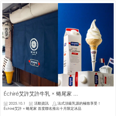
Échiré艾許艾許牛乳 × 蜷尾家 ...
2025.10.1
活動資訊
法式頂級乳源的極致享受！
Échiré艾許 × 蜷尾家 首度聯名推出十月限定冰品