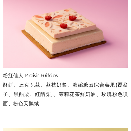
粉紅佳人 Plaisir Fuitées
酥餅、達克瓦茲、荔枝奶醬、濃縮糖煮综合莓果(覆盆
子、黑醋栗、紅醋栗)、茉莉花茶鮮奶油、玫瑰粉色噴
面、粉色天鵝絨