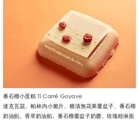
番石榴小蛋糕 Ti Carré Goyave
達克瓦茲、帕林内小脆片、糖漬無花果覆盆子、番石榴
奶油餡、香草奶油餡、番石榴覆盆子奶醬、玫瑰粉淋面