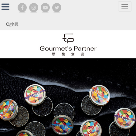
選
單
切
搜尋
換