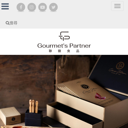
選
單
切
搜尋
換