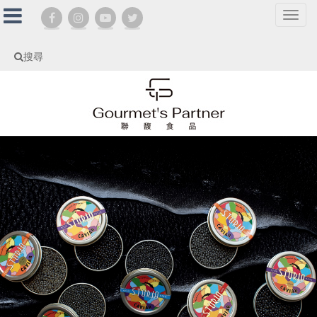
選
單
切
搜尋
換