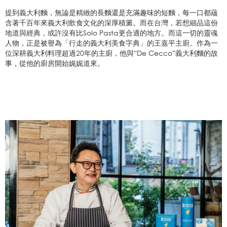
提到義大利麵，無論是精緻的長麵還是充滿趣味的短麵，每一口都蘊
含著千百年來義大利飲食文化的深厚積澱。而在台灣，若想細品這份
地道與經典，或許沒有比Solo Pasta更合適的地方。而這一切的靈魂
人物，正是被譽為「行走的義大利美食字典」的王嘉平主廚。作為一
位深耕義大利料理超過20年的主廚，他與“De Cecco”義大利麵的故
事，從他的廚房開始娓娓道來。