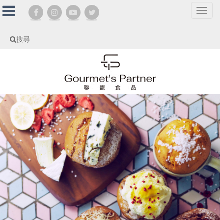
選
單
切
搜尋
換