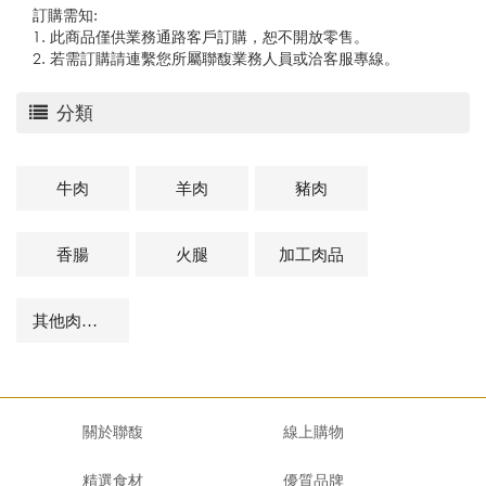
訂購需知:
1. 此商品僅供業務通路客戶訂購，恕不開放零售。
2. 若需訂購請連繫您所屬聯馥業務人員或洽客服專線。
分類
牛肉
羊肉
豬肉
香腸
火腿
加工肉品
其他肉品及相關商品
關於聯馥
線上購物
精選食材
優質品牌