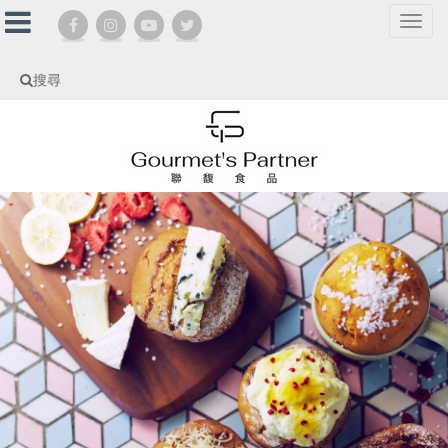
選
單
切
搜尋
換