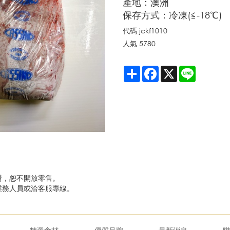
產地：澳洲
保存方式：冷凍(≦-18℃)
代碼
jckf1010
人氣
5780
Share
Facebook
X
Line
購，恕不開放零售。
馥業務人員或洽客服專線。