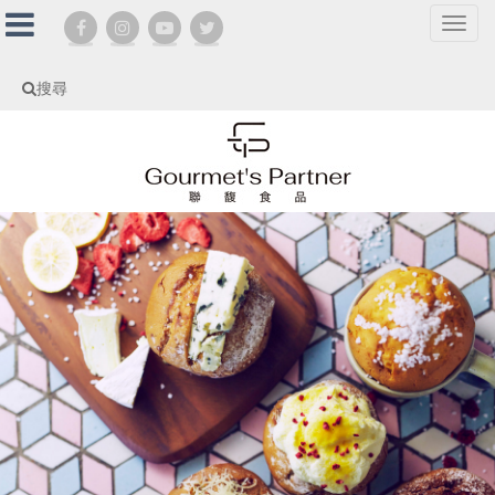
選
單
切
搜尋
換