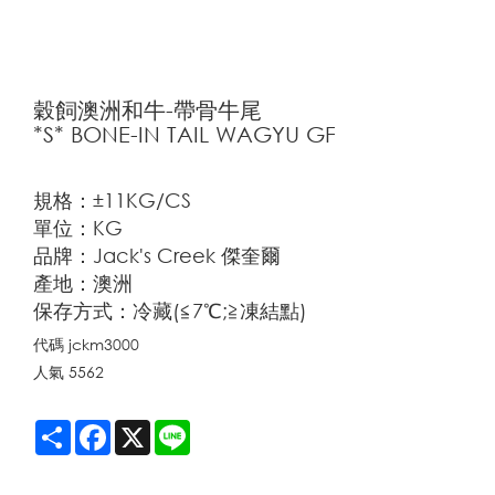
穀飼澳洲和牛-帶骨牛尾
*S* BONE-IN TAIL WAGYU GF
規格：±11KG/CS
單位：KG
品牌：Jack's Creek 傑奎爾
產地：澳洲
保存方式：冷藏(≦7℃;≧凍結點)
代碼
jckm3000
人氣
5562
Share
Facebook
X
Line