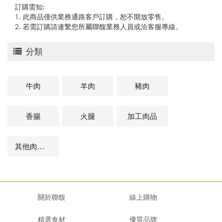
訂購需知:
1. 此商品僅供業務通路客戶訂購，恕不開放零售。
2. 若需訂購請連繫您所屬聯馥業務人員或洽客服專線。
分類
牛肉
羊肉
豬肉
香腸
火腿
加工肉品
其他肉品及相關商品
關於聯馥
線上購物
精選食材
優質品牌