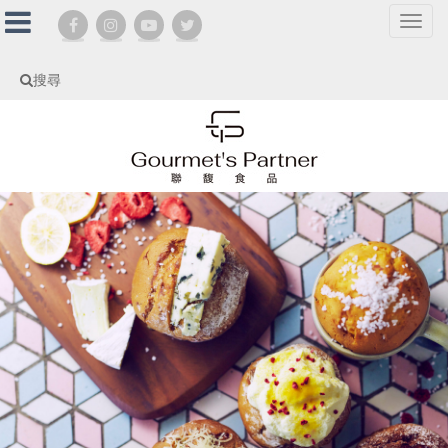
選
單
切
搜尋
換