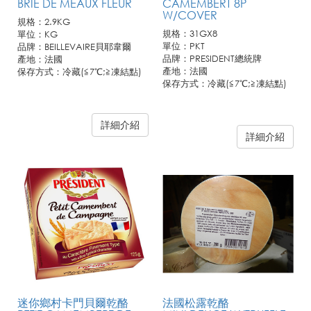
BRIE DE MEAUX FLEUR
CAMEMBERT 8P
W/COVER
規格：2.9KG
規格：31GX8
單位：KG
單位：PKT
品牌：BEILLEVAIRE貝耶韋爾
品牌：PRESIDENT總統牌
產地：法國
產地：法國
保存方式：冷藏(≦7℃;≧凍結點)
保存方式：冷藏(≦7℃;≧凍結點)
訂購需知:
詳細介紹
1. 此商品僅供業務通路客戶訂
詳細介紹
購，恕不開放零售。
2. 若需訂購請連繫您所屬聯馥業
務人員或洽客服專線。
迷你鄉村卡門貝爾乾酪
法國松露乾酪