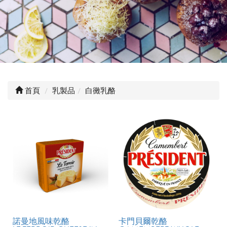
首頁
乳製品
白黴乳酪
諾曼地風味乾酪
卡門貝爾乾酪