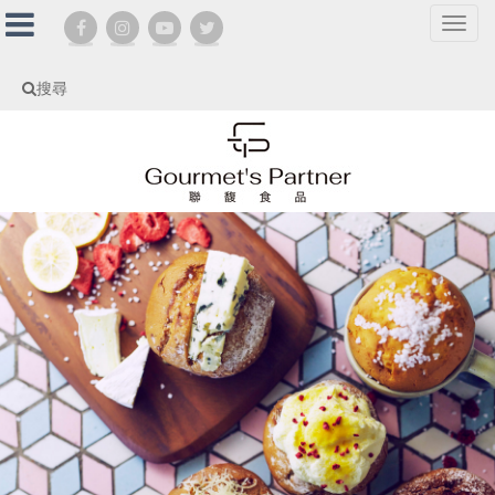
選
單
切
搜尋
換