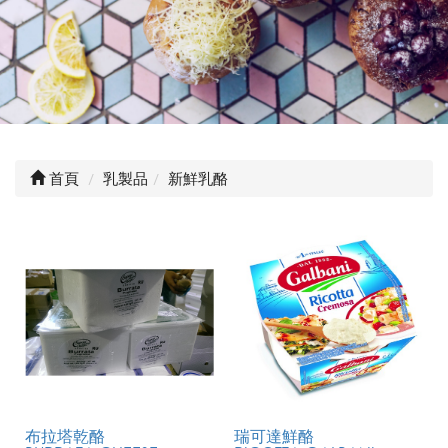
首頁
乳製品
新鮮乳酪
布拉塔乾酪
瑞可達鮮酪