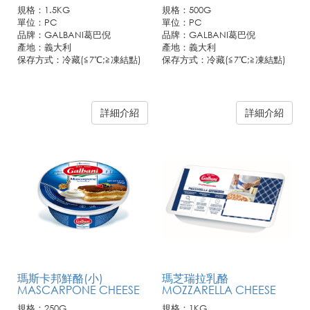
規格：1.5KG
規格：500G
單位：PC
單位：PC
品牌：GALBANI葛巴倪
品牌：GALBANI葛巴倪
產地：義大利
產地：義大利
保存方式：冷藏(≦7℃;≧凍結點)
保存方式：冷藏(≦7℃;≧凍結點)
商品詳述:
Mascarpone是一種未經熟成的
義式傳統軟質新鮮乳酪，帶有微
詳細介紹
詳細介紹
甜的口感與豐富的奶香，質地如
天鵝絨般的滑順，適用在各式料
理烹調，它的用途相當豐富，可
代替鮮奶油，也可作為醬汁、沾
料或是抹醬。
瑪斯卡邦鮮酪(小)
瑪芝瑞拉乳酪
MASCARPONE CHEESE
MOZZARELLA CHEESE
規格：250G
規格：1KG