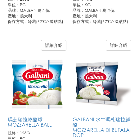
單位：PC
單位：KG
品牌：GALBANI葛巴倪
品牌：GALBANI葛巴倪
產地：義大利
產地：義大利
保存方式：冷藏(≦7℃;≧凍結點)
保存方式：冷藏(≦7℃;≧凍結點)
詳細介紹
詳細介紹
瑪芝瑞拉乾酪球
GALBANI 水牛瑪札瑞拉鮮
MOZZARELLA BALL
酪
MOZZARELLA DI BUFALA
規格：125G
DOP
單位：PC