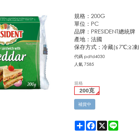
規格：200G
單位：PC
品牌：PRESIDENT總統牌
產地：法國
保存方式：冷藏(≦7℃;≧凍
代碼
pdtd4030
人氣
7585
規格
200克
補貨中
Share
Facebook
X
Line