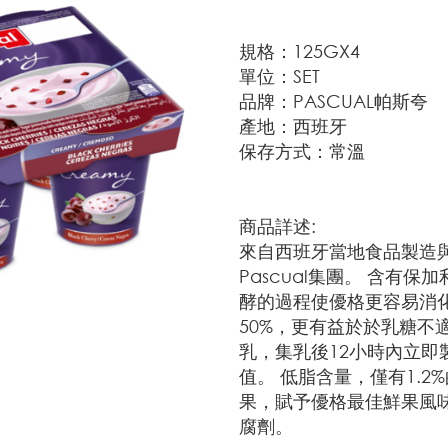
規格：125GX4
單位：SET
品牌：PASCUAL帕斯夸
產地：西班牙
保存方式：常溫
商品詳述:
來自西班牙當地食品製造與
Pascual集團。 含有
酵的過程使優格更容易消
50%，更有益於於乳糖不適
乳，集乳後12小時內立即
值。 低脂含量，僅有1.2
果，賦予優格最佳鮮果風
腐劑。