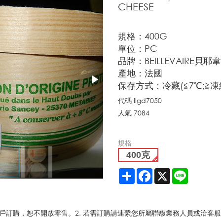
CHEESE
規格：400G
單位：PC
品牌：BEILLEVAIRE貝耶
產地：法國
保存方式：冷藏(≦7℃;≧凍
代碼
llgd7050
人氣
7084
規格
3/3
400克
Share
Facebook
X
Line
路客戶訂購，恕不開放零售。2. 若需訂購請連繫您所屬聯馥業務人員或洽客服