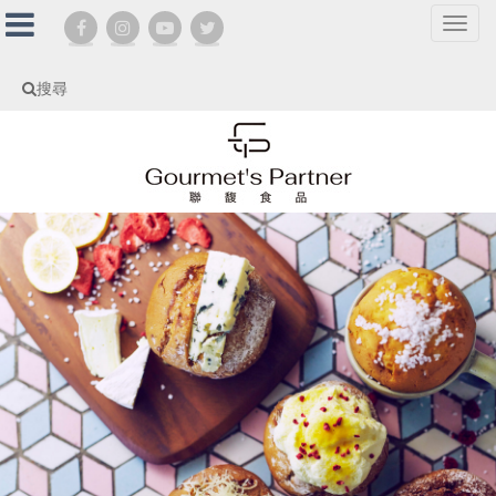
選
單
切
搜尋
換