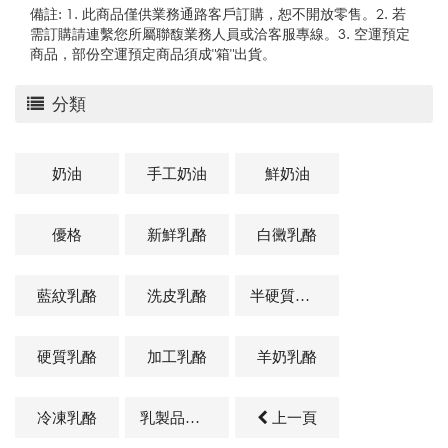
備註: 1. 此商品僅供業務通路客戶訂購，恕不開放零售。2. 若
需訂購請連繫您所屬聯馥業務人員或洽客服專線。3. 空運預定
商品，部份空運預定商品須成"箱"出貨。
分類
奶油
手工奶油
鮮奶油
優格
新鮮乳酪
白黴乳酪
藍紋乳酪
洗皮乳酪
半硬質乳酪
硬質乳酪
加工乳酪
羊奶乳酪
冷凍乳酪
乳製品及其他相關商品
上一頁