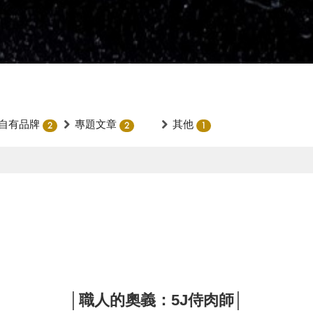
自有品牌
專題文章
其他
2
2
1
│職人的奧義：5J侍肉師│