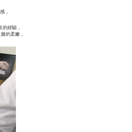
感，
豐富的經驗，
火腿的柔嫩，