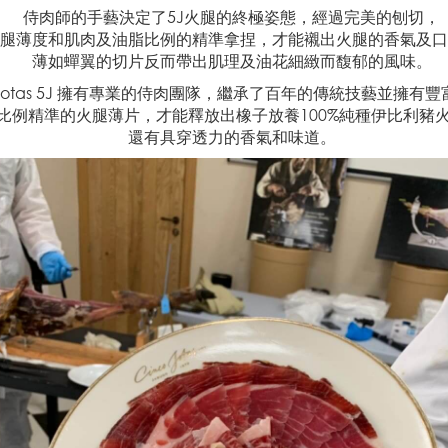
侍肉師的手藝決定了5J火腿的終極姿態，經過完美的刨切，
腿薄度和肌肉及油脂比例的精準拿捏，才能襯出火腿的香氣及口
薄如蟬翼的切片反而帶出肌理及油花細緻而馥郁的風味。
o Jotas 5J 擁有專業的侍肉團隊，繼承了百年的傳統技藝並擁有
比例精準的火腿薄片，才能釋放出橡子放養100%純種伊比利豬
還有具穿透力的香氣和味道。