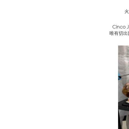
火
Cinc
唯有切出