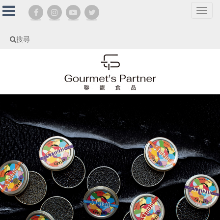
選
單
切
搜尋
換