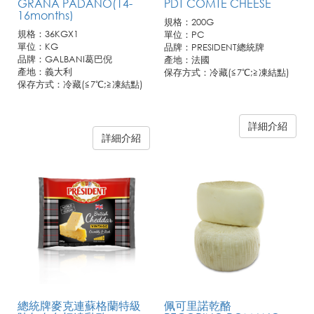
GRANA PADANO(14-
PDT COMTE CHEESE
16months)
規格：200G
規格：36KGX1
單位：PC
單位：KG
品牌：PRESIDENT總統牌
品牌：GALBANI葛巴倪
產地：法國
產地：義大利
保存方式：冷藏(≦7℃;≧凍結點)
保存方式：冷藏(≦7℃;≧凍結點)
商品詳述:
康堤乾酪為法國最知名的乾酪之
一，產自法國東部近瑞士的
詳細介紹
如須購買，請與聯馥客服同仁聯
France-Comte省份侏羅山脈
詳細介紹
繫!
上。從培養熟成開始需要特別的
照顧，經過不停的翻轉以及擦拭
後才形成咖啡色的外皮，內部質
地呈象牙白色，帶有堅果與焦糖
的複雜香氣，口感適中不會太過
濃郁。
總統牌麥克連蘇格蘭特級
佩可里諾乾酪