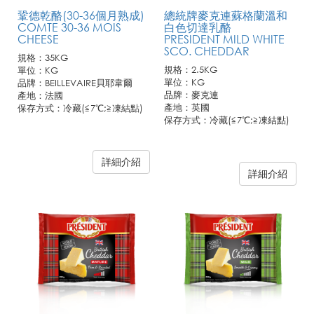
鞏德乾酪(30-36個月熟成)
總統牌麥克連蘇格蘭溫和
COMTE 30-36 MOIS
白色切達乳酪
CHEESE
PRESIDENT MILD WHITE
SCO. CHEDDAR
規格：35KG
規格：2.5KG
單位：KG
單位：KG
品牌：BEILLEVAIRE貝耶韋爾
品牌：麥克連
產地：法國
產地：英國
保存方式：冷藏(≦7℃;≧凍結點)
保存方式：冷藏(≦7℃;≧凍結點)
詳細介紹
如須購買，請與聯馥客服同仁聯
詳細介紹
繫!