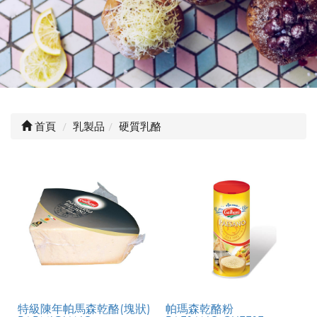
首頁
乳製品
硬質乳酪
特級陳年帕馬森乾酪(塊狀)
帕瑪森乾酪粉