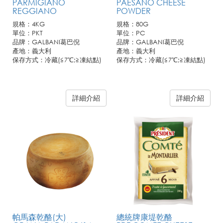
PARMIGIANO
PAESANO CHEESE
REGGIANO
POWDER
規格：4KG
規格：80G
單位：PKT
單位：PC
品牌：GALBANI葛巴倪
品牌：GALBANI葛巴倪
產地：義大利
產地：義大利
保存方式：冷藏(≦7℃;≧凍結點)
保存方式：冷藏(≦7℃;≧凍結點)
訂購需知:
1. 此商品僅供業務通路客戶訂
如需購買，請與聯馥客服人員聯
購，恕不開放零售。
詳細介紹
詳細介紹
繫!
2. 若需訂購請連繫您所屬聯馥業
務人員或洽客服專線。
帕馬森乾酪(大)
總統牌康堤乾酪