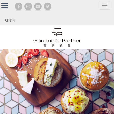
選
單
切
搜尋
換