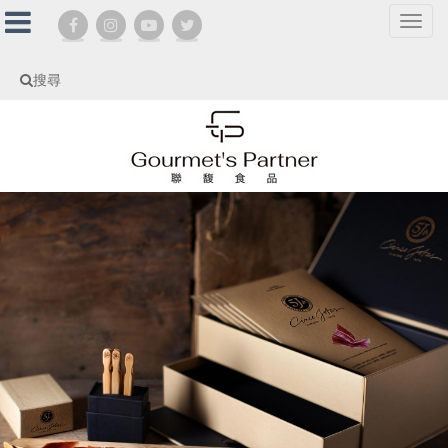
選
單
切
搜尋
換