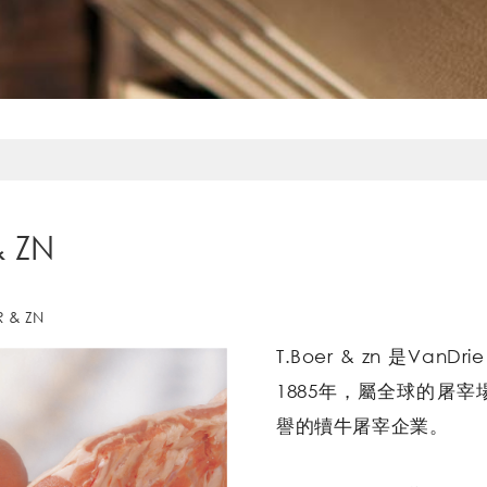
 ZN
& ZN
T.Boer & zn 是Va
1885年，屬全球的屠
譽的犢牛屠宰企業。