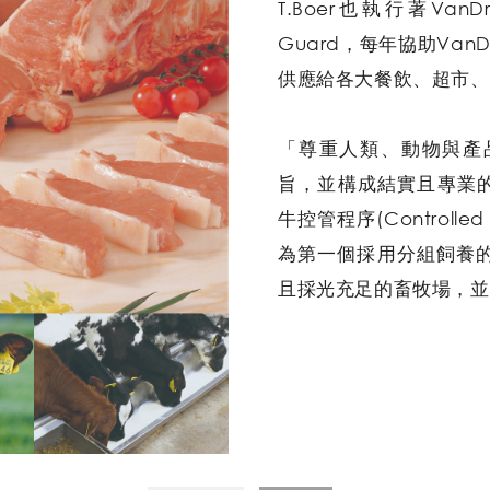
T.Boer也執行著VanD
Guard，每年協助VanD
供應給各大餐飲、超市、
「尊重人類、動物與產品品
旨，並構成結實且專業
牛控管程序(Controlle
為第一個採用分組飼養的
且採光充足的畜牧場，並