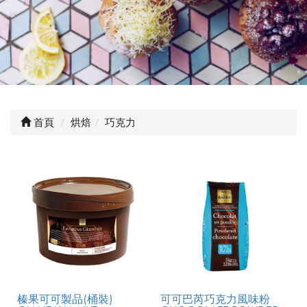
首頁
烘焙
巧克力
榛果可可製品(桶裝)
可可巴芮巧克力風味粉