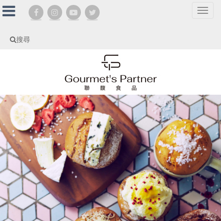
選
單
切
搜尋
換