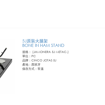
訂購需知:
1.此商品僅供業務通路客戶訂購，恕不開放零售。
2.若需訂購請連繫您所屬聯馥業務人員或洽客服專線!
5J原裝火腿架
BONE IN HAM STAND
規格： (JAMONERA 5J METAC.)
單位：PC
品牌：CINCO JOTAS 5J
產地：西班牙
保存方式：常溫
訂購需知:
1.此商品僅供業務通路客戶訂購，恕不開放零售。
2.若需訂購請連繫您所屬聯馥業務人員或洽客服專線!