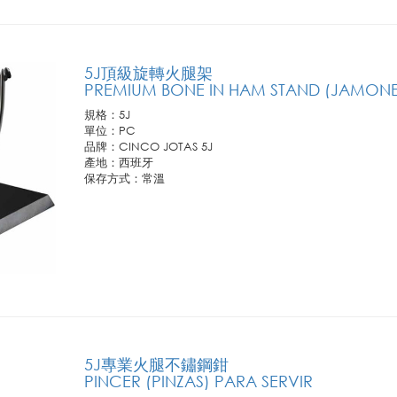
2.若需訂購請連繫您所屬聯馥業務人員或洽客服專線!
5J頂級旋轉火腿架
PREMIUM BONE IN HAM STAND (JAMON
規格：5J
單位：PC
品牌：CINCO JOTAS 5J
產地：西班牙
保存方式：常溫
訂購需知:
1.此商品僅供業務通路客戶訂購，恕不開放零售。
2.若需訂購請連繫您所屬聯馥業務人員或洽客服專線!
5J專業火腿不鏽鋼鉗
PINCER (PINZAS) PARA SERVIR