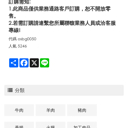
訂購需知:
1.此商品僅供業務通路客戶訂購，恕不開放零
售。
2.若需訂購請連繫您所屬聯馥業務人員或洽客服
專線!
代碼
osbg0050
人氣
5246
Share
Facebook
X
Line
分類
牛肉
羊肉
豬肉
香腸
火腿
加工肉品