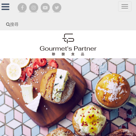
選
單
切
搜尋
換