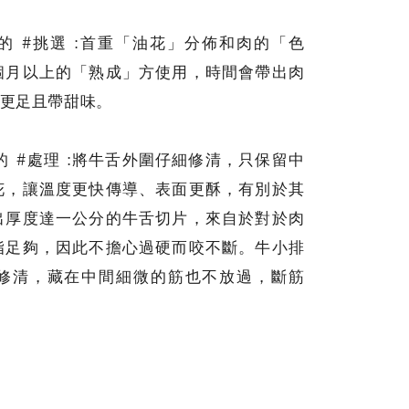
牛肉的 #挑選 :首重「油花」分佈和肉的「色
個月以上的「熟成」方使用，時間會帶出肉
更足且帶甜味。
牛肉的 #處理 :將牛舌外圍仔細修清，只保留中
花，讓溫度更快傳導、表面更酥，有別於其
出厚度達一公分的牛舌切片，來自於對於肉
脂足夠，因此不擔心過硬而咬不斷。牛小排
修清，藏在中間細微的筋也不放過，斷筋