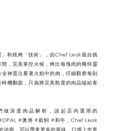
和燒烤「技術」，由Chef Leak親自挑
掌間，完美掌控火候，烤出每塊肉的獨特靈
eak全神貫注看著火焰中的肉，仔細觀察每刻
佳時機翻面，只為將完美熟度的肉品端給客
場為我們做深度肉品解析，談起店內選用的
 #OPAL #澳洲 #穀飼 #和牛，Chef Leak
夠的油脂，可以帶來更多的風味，口感上也更