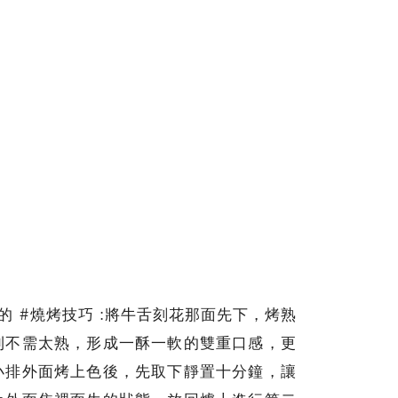
牛肉的 #燒烤技巧 :將牛舌刻花那面先下，烤熟
則不需太熟，形成一酥一軟的雙重口感，更
小排外面烤上色後，先取下靜置十分鐘，讓