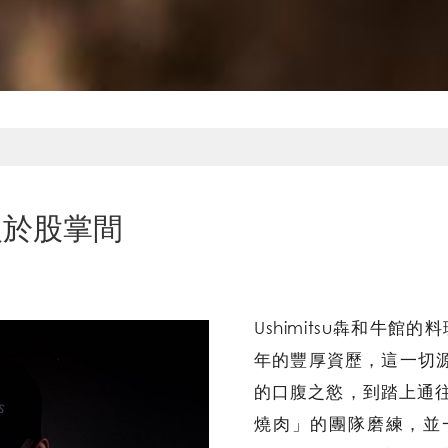
玩火於股掌間
Ushimitsu犇和牛館
年的豐厚資歷，這一切
的口腹之慾，到踏上通往
燒肉」的團隊磨練，並一