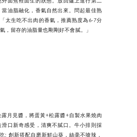
免外面焦裡面生的狀態。放回爐上進行第二
，當油脂融化，香氣自然出來。問起最佳熟
道: 「太生吃不出肉的香氣，推薦熟度為6-7分
氣，留存的油脂量也剛剛好不會膩。」
露月見醬，將蛋黃+松露醬+自製水果燒肉
造滑口新奇感受，清爽不膩口。牛小排則採
一吃: 創新搭配自磨新鮮山葵，絲毫不嗆辣，