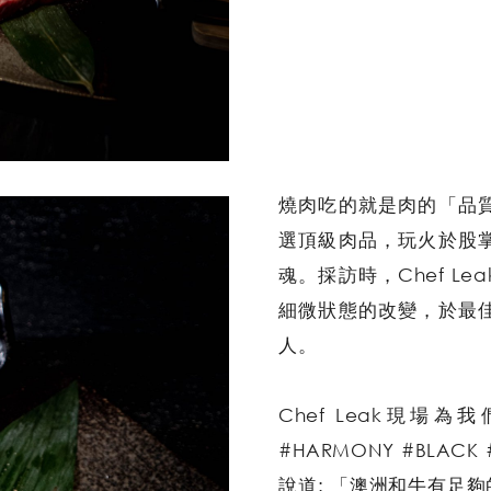
燒肉吃的就是肉的「品質」
選頂級肉品，玩火於股
魂。採訪時，Chef L
細微狀態的改變，於最
人。
Chef Leak現
#HARMONY #BLACK
說道: 「澳洲和牛有足