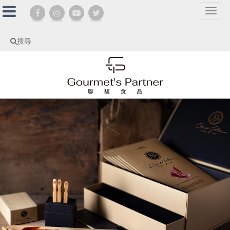
選
單
切
搜尋
換