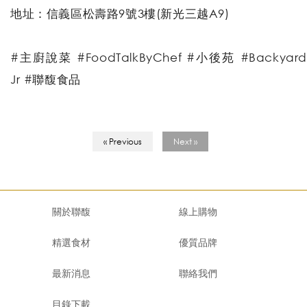
地址：信義區松壽路9號3樓(新光三越A9)
#主廚說菜 #FoodTalkByChef #小後苑 #Backyard
Jr #聯馥食品
« Previous
Next »
關於聯馥
線上購物
精選食材
優質品牌
最新消息
聯絡我們
目錄下載