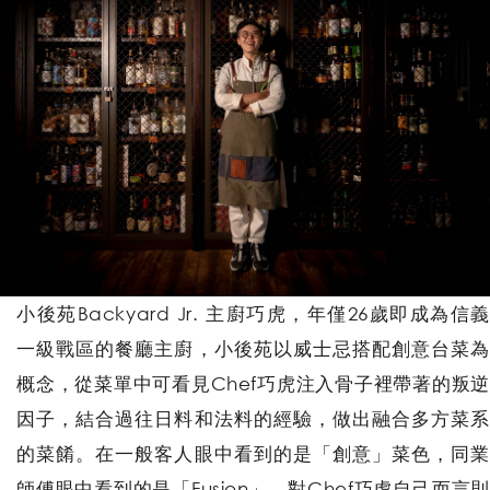
小後苑Backyard Jr. 主廚巧虎，年僅26歲即成為信義
一級戰區的餐廳主廚，小後苑以威士忌搭配創意台菜為
概念，從菜單中可看見Chef巧虎注入骨子裡帶著的叛逆
因子，結合過往日料和法料的經驗，做出融合多方菜系
的菜餚。在一般客人眼中看到的是「創意」菜色，同業
師傅眼中看到的是「Fusion」，對Chef巧虎自己而言則