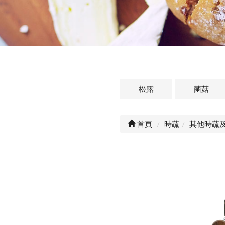
松露
菌菇
首頁
時蔬
其他時蔬