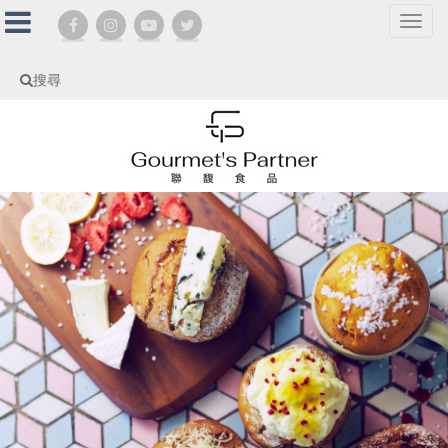
選
單
切
搜尋
換