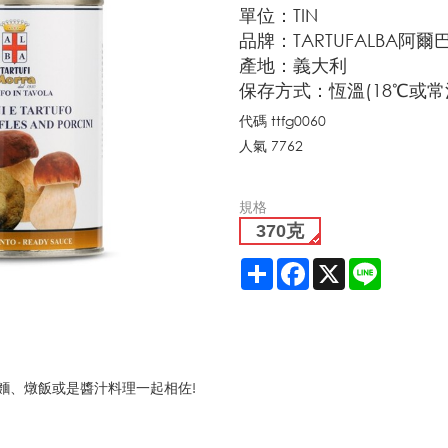
單位：TIN
品牌：TARTUFALBA阿
產地：義大利
保存方式：恆溫(18℃或常
代碼
ttfg0060
人氣
7762
規格
370克
Share
Facebook
X
Line
利麵、燉飯或是醬汁料理一起相佐!