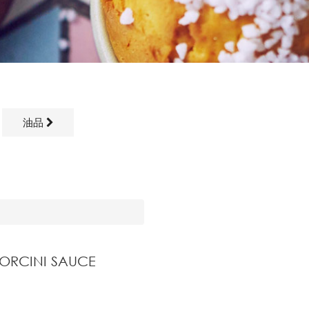
油品
PORCINI SAUCE