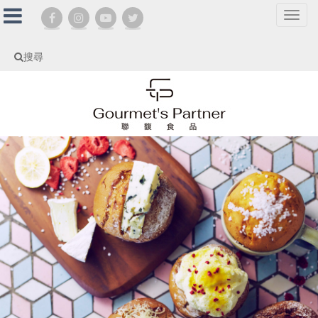
選
單
切
搜尋
換