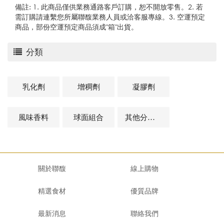
備註: 1. 此商品僅供業務通路客戶訂購，恕不開放零售。2. 若
需訂購請連繫您所屬聯馥業務人員或洽客服專線。3. 空運預定
商品，部份空運預定商品須成"箱"出貨。
分類
乳化劑
增稠劑
凝膠劑
風味香料
球面組合
其他分子料理及相關商品
關於聯馥
線上購物
精選食材
優質品牌
最新消息
聯絡我們