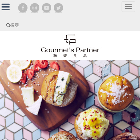
選
單
切
搜尋
換