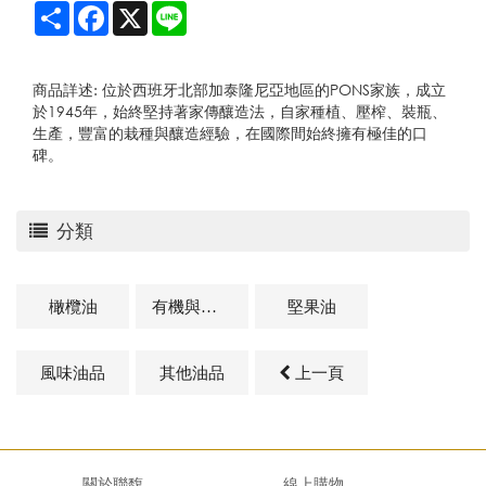
Share
Facebook
X
Line
商品詳述: 位於西班牙北部加泰隆尼亞地區的PONS家族，成立
於1945年，始終堅持著家傳釀造法，自家種植、壓榨、裝瓶、
生產，豐富的栽種與釀造經驗，在國際間始終擁有極佳的口
碑。
分類
橄欖油
有機與天然油品
堅果油
風味油品
其他油品
上一頁
關於聯馥
線上購物