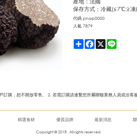
產地：法國
保存方式：冷藏(≦7℃;≧凍
代碼
pnap0000
人氣
7879
Share
Facebook
X
Line
路客戶訂購，恕不開放零售。 2. 若需訂購請連繫您所屬聯馥業務人員或洽客服
精選食材
優質品牌
最新消息
聯
Copyright © 2018 . All rights reserved.