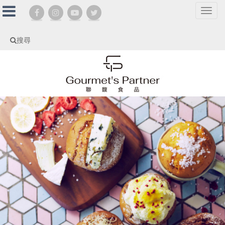
選
單
切
搜尋
換