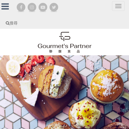
選
單
切
搜尋
換