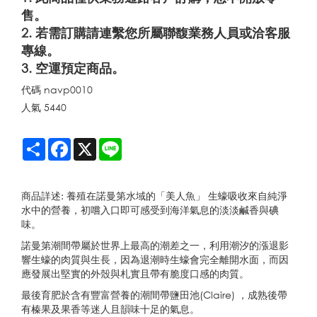
售。
2. 若需訂購請連繫您所屬聯馥業務人員或洽客服
專線。
3. 空運預定商品。
代碼
navp0010
人氣
5440
Share
Facebook
X
Line
商品詳述: 養殖在諾曼第水域的「美人魚」 生蠔吸收來自純淨
水中的營養，初嚐入口即可感受到海洋氣息的淡淡鹹香與碘
味。
諾曼第潮間帶屬於世界上最高的潮差之一，利用潮汐的漲退影
響生蠔的肉質與生長，因為退潮時生蠔會完全離開水面，而因
應發展出堅實的外殼與札實且帶有脆度口感的肉質。
最後育肥於含有豐富營養的潮間帶鹽田池(Claire) ，成熟後帶
有榛果及果香等迷人且韻味十足的氣息。