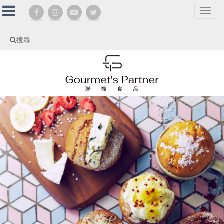
選
單
切
搜尋
換