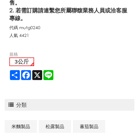
售。
2. 若需訂購請連繫您所屬聯馥業務人員或洽客服
專線。
代碼
mutg0240
人氣
4421
規格
3公斤
Share
Facebook
X
Line
分類
米麵製品
松露製品
蕃茄製品