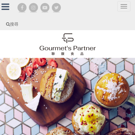
選
單
切
搜尋
換