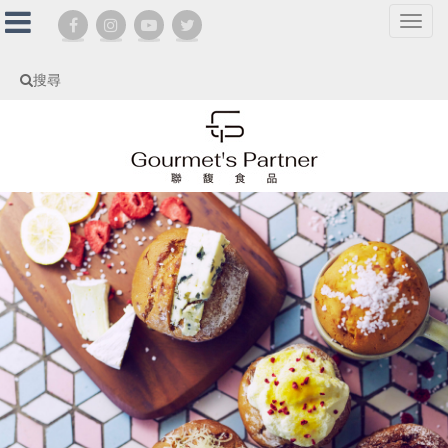
選
單
切
搜尋
換