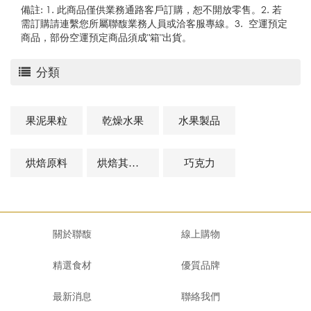
備註: 1. 此商品僅供業務通路客戶訂購，恕不開放零售。2. 若
需訂購請連繫您所屬聯馥業務人員或洽客服專線。3. 空運預定
商品，部份空運預定商品須成"箱"出貨。
分類
果泥果粒
乾燥水果
水果製品
烘焙原料
烘焙其他及相關商品
巧克力
關於聯馥
線上購物
精選食材
優質品牌
最新消息
聯絡我們