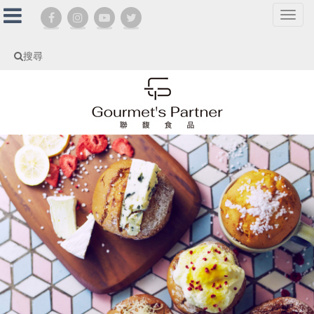
選
單
切
搜尋
換