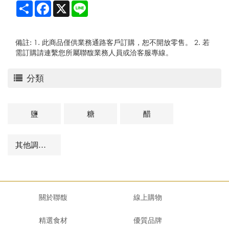
Share
Facebook
X
Line
備註: 1. 此商品僅供業務通路客戶訂購，恕不開放零售。 2. 若
需訂購請連繫您所屬聯馥業務人員或洽客服專線。
分類
鹽
糖
醋
其他調味品及相關商品
關於聯馥
線上購物
精選食材
優質品牌