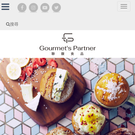
選
單
切
搜尋
換