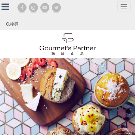
選
單
切
搜尋
換