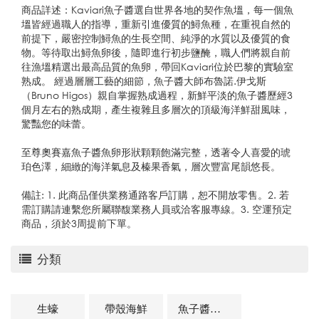
商品詳述：Kaviari魚子醬選自世界各地的契作魚塭，每一個魚
塭皆經過職人的指導，重新引進優質的鱘魚種，在重視自然的
前提下，嚴密控制鱘魚的生長空間、純淨的水質以及優質的食
物。等待取出鱘魚卵後，隨即進行初步鹽醃，職人們將親自前
往漁塭精選出最高品質的魚卵，帶回Kaviari位於巴黎的實驗室
熟成。 經過層層工藝的細節，魚子醬大師布魯諾.伊戈斯
（Bruno Higos）親自掌握熟成過程，新鮮平淡的魚子醬歷經3
個月左右的熟成期，產生複雜且多層次的頂級海洋鮮甜風味，
驚豔您的味蕾。
至尊奧賽嘉魚子醬魚卵形狀顆顆飽滿完整，透著令人喜愛的琥
珀色澤，細緻的海洋氣息及榛果香氣，層次豐富尾韻悠長。
備註: 1. 此商品僅供業務通路客戶訂購，恕不開放零售。2. 若
需訂購請連繫您所屬聯馥業務人員或洽客服專線。3. 空運預定
商品，須於3周提前下單。
分類
生蠔
帶殼海鮮
魚子醬及魚卵