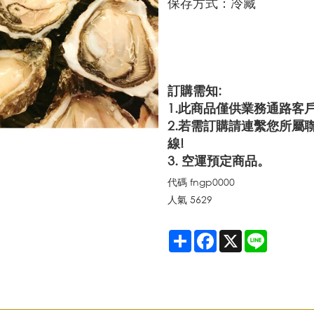
保存方式：冷藏
訂購需知:
1.此商品僅供業務通路客
2.若需訂購請連繫您所屬
線!
3. 空運預定商品。
代碼
fngp0000
人氣
5629
Share
Facebook
X
Line