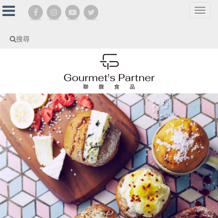
選
單
切
搜尋
換