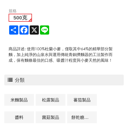
規格
500克
Share
Facebook
X
Line
商品詳述: 使用100%杜蘭小麥，僅取其中64%的精華部分製
麵，加上純淨的山泉水與運用傳統青銅擠麵器的工法製作而
成，保有麵條最佳的口感、吸醬汁程度與小麥天然的風味！
分類
米麵製品
松露製品
蕃茄製品
醬料
菌菇製品
餅乾糖果類