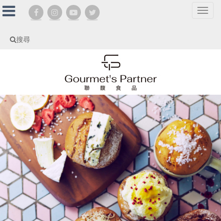
選
單
切
搜尋
換