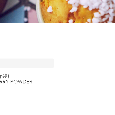
斤裝)
ERRY POWDER