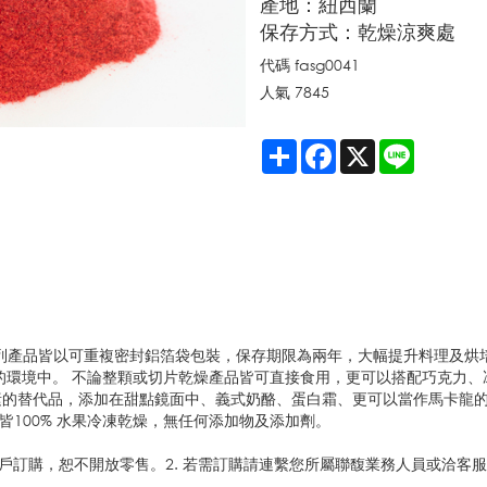
產地：紐西蘭
保存方式：乾燥涼爽處
代碼
fasg0041
人氣
7845
Share
Facebook
X
Line
As° 全系列產品皆以可重複密封鋁箔袋包裝，保存期限為兩年，大幅提升料理及
低濕氣的環境中。 不論整顆或切片乾燥產品皆可直接食用，更可以搭配巧克力
素的替代品，添加在甜點鏡面中、義式奶酪、蛋白霜、更可以當作馬卡龍
列產品皆100% 水果冷凍乾燥，無任何添加物及添加劑。
路客戶訂購，恕不開放零售。2. 若需訂購請連繫您所屬聯馥業務人員或洽客服