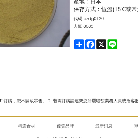
產地：日本
保存方式：恆溫(18℃或常
代碼
ezdg0120
人氣
8085
Share
Facebook
X
Line
路客戶訂購，恕不開放零售。 2. 若需訂購請連繫您所屬聯馥業務人員或洽客
精選食材
優質品牌
最新消息
聯